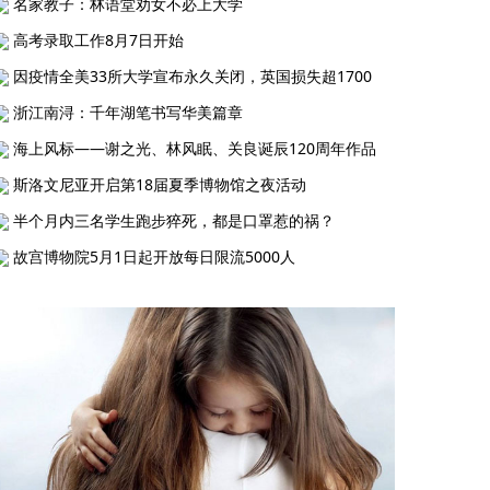
名家教子：林语堂劝女不必上大学
高考录取工作8月7日开始
因疫情全美33所大学宣布永久关闭，英国损失超1700
浙江南浔：千年湖笔书写华美篇章
海上风标——谢之光、林风眠、关良诞辰120周年作品
斯洛文尼亚开启第18届夏季博物馆之夜活动
半个月内三名学生跑步猝死，都是口罩惹的祸？
故宫博物院5月1日起开放每日限流5000人