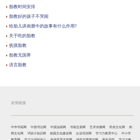
胎教时间安排
胎教好的孩子不哭闹
给胎儿讲画册中的故事有什么作用?
关于吃的胎教
抚摸胎教
胎教无国界
语言胎教
友情链接
中华书画网
中国书法网
中国油画网
书画交易网
艺术传播网
民俗文化网
刺
绣文化网
VI设计知识网
校园文化建设网
企业培训网
学习力教育中心
中小学
教育网
学习力训练中心
旅游风景名胜网
城市品牌建设网
家长学院
学习力教