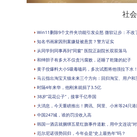
社会
Win11删除9个文件夹功能引发众怒 微软让步：不改
知名书画家因刑案嫌疑被悬赏？警方证实
从同学到同事再到“同窗” 医院正副院长双双落马
和绅胆子有多大不仅贪污腐败，还睡了乾隆的妃子
黄子佼爆料大小S吸毒嗑药，多次试图将他强拉下水
马云指出淘宝天猫未来三个方向：回归淘宝、用户和
时隔4年来华，他刚来就捐了3.5亿
38岁“花花公子”，接掌千亿帝国
大消息，今天重磅推出！腾讯、阿里、小米等24只
中国247城，谁的罚没收入高
韩国一酒店就捆绑五星红旗事件道歉，用中文连说“对
厄尔尼诺强势回归，今年会是“史上最热年”吗？