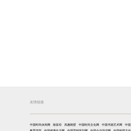
友情链接
中国时尚休闲网
致富经
风雅鹤壁
中国时尚文化网
中国书画艺术网
中国
教育学院
中国健康生活网
中国营销策划网
中国企业培训网
中国校园文化