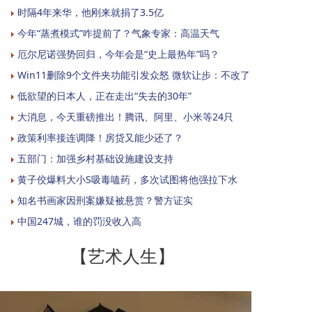
时隔4年来华，他刚来就捐了3.5亿
今年“蒸煮模式”咋提前了？气象专家：高温天气
厄尔尼诺强势回归，今年会是“史上最热年”吗？
Win11删除9个文件夹功能引发众怒 微软让步：不改了
低欲望的日本人，正在走出“失去的30年”
大消息，今天重磅推出！腾讯、阿里、小米等24只
政策利率接连调降！房贷又能少还了？
五部门：加强乡村基础设施建设支持
黄子佼爆料大小S吸毒嗑药，多次试图将他强拉下水
知名书画家因刑案嫌疑被悬赏？警方证实
中国247城，谁的罚没收入高
【艺术人生】