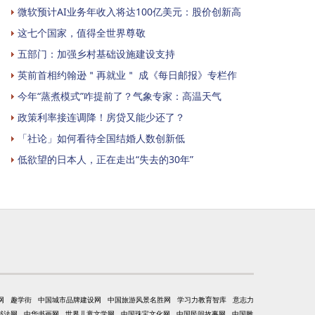
微软预计AI业务年收入将达100亿美元：股价创新高
这七个国家，值得全世界尊敬
五部门：加强乡村基础设施建设支持
英前首相约翰逊＂再就业＂ 成《每日邮报》专栏作
今年“蒸煮模式”咋提前了？气象专家：高温天气
政策利率接连调降！房贷又能少还了？
「社论」如何看待全国结婚人数创新低
低欲望的日本人，正在走出“失去的30年”
网
趣学街
中国城市品牌建设网
中国旅游风景名胜网
学习力教育智库
意志力
书法网
中华书画网
世界儿童文学网
中国珠宝文化网
中国民间故事网
中国雕