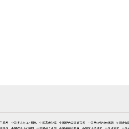
兰花网
中国演讲与口才训练
中国高考智库
中国现代家庭教育网
中国网络营销传播网
油画定制
建设网
中国VI设计知识网
中国民俗文化网
中国书画交易网
中国艺术传播网
中国油画网
中国