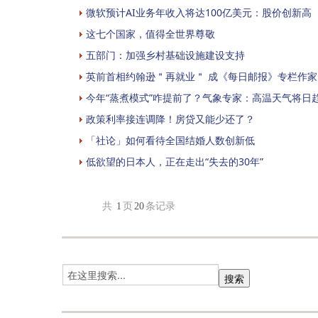
微软预计AI业务年收入将达100亿美元：股价创新高
这七个国家，值得全世界尊敬
五部门：加强乡村基础设施建设支持
英前首相约翰逊＂再就业＂ 成《每日邮报》专栏作家
今年“蒸煮模式”咋提前了？气象专家：高温天气将日
政策利率接连调降！房贷又能少还了？
「社论」如何看待全国结婚人数创新低
低欲望的日本人，正在走出“失去的30年”
共
1
页
20
条记录